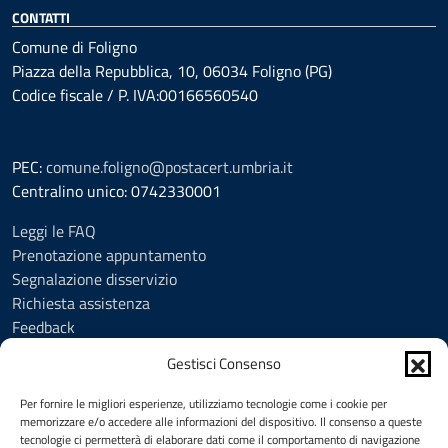
CONTATTI
Comune di Foligno
Piazza della Repubblica, 10, 06034 Foligno (PG)
Codice fiscale / P. IVA:00166560540
PEC:
comune.foligno@postacert.umbria.it
Centralino unico: 0742330001
Leggi le FAQ
Prenotazione appuntamento
Segnalazione disservizio
Richiesta assistenza
Feedback
Amministrazione trasparente
Gestisci Consenso
Albo Pretorio
Informativa privacy
Per fornire le migliori esperienze, utilizziamo tecnologie come i cookie per
Cookie Policy (UE)
memorizzare e/o accedere alle informazioni del dispositivo. Il consenso a queste
tecnologie ci permetterà di elaborare dati come il comportamento di navigazione
Social Media Policy