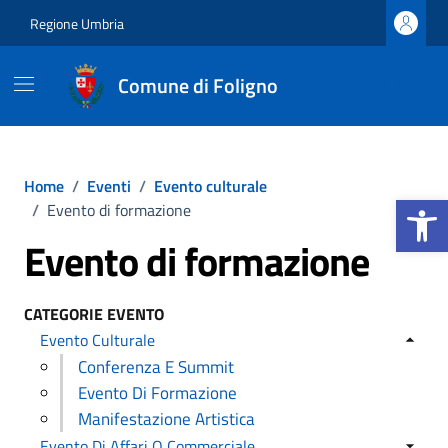
Vai ai contenuti
Vai al footer
Regione Umbria
Comune di Foligno
Home
/
Eventi
/
Evento culturale
Apri la b
/
Evento di formazione
Evento di formazione
CATEGORIE EVENTO
Evento Culturale
Conferenza E Summit
Evento Di Formazione
Manifestazione Artistica
Evento Di Affari O Commerciale